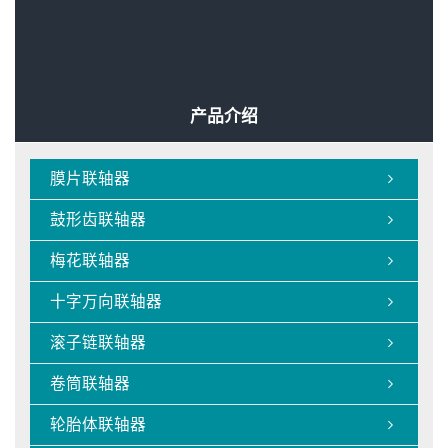

弹性联轴器是一款常用的产品

弹性联轴器的节能环保传动场合

DC国标卷筒联轴器优势

轮胎联轴器的应用场合
产品介绍
膜片联轴器

鼓形齿联轴器

梅花联轴器

十字万向联轴器

滚子链联轴器

卷筒联轴器

轮胎体联轴器
