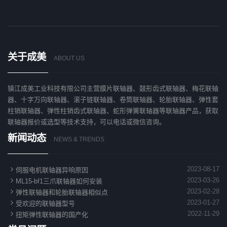
关于成美
ABOUT US
镇江成美工业科技有限公司主营膜片联轴器、鼓形齿式联轴器、梅花联轴
器、十字万向联轴器、滚子链联轴器、卷筒联轴器、轮胎联轴器、弹性套
柱销联轴器、弹性柱销齿式联轴器、蛇形弹簧联轴器等联轴器产品，获取
联轴器报价或选型等技术支持，可以电话或微信咨询。
新闻动态
NEWS & TRENDS

2023-08-17
伺服电机联轴器异响原因

2023-03-26
ML15-bf1三爪联轴器如何安装

2023-02-28
弹性联轴器和轮胎联轴器相似点

2023-01-27
受欢迎的联轴器型号

2022-11-29
扭矩弹性联轴器的国产化