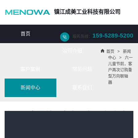
镇江成美工业科技有限公司
首页
159-5289-5200
服务热线：

公司介绍

首页
>
新闻
中心
>
六一
儿童节前，客
客户案例
常见问题
户再次订购重
型万向联轴
器
新闻中心
联系我们
六一儿童节前，客户再次订购重型万
向联轴器
成美工业科技的万向节
联轴器
是远销海外，与国内多家贸易公司合作，并