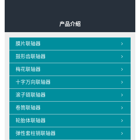

梅花联轴器弹性体耐高温140℃

滚子链联轴器的转动精度是怎样的?
产品介绍
膜片联轴器

鼓形齿联轴器

梅花联轴器

十字万向联轴器

滚子链联轴器

卷筒联轴器

轮胎体联轴器

弹性套柱销联轴器
