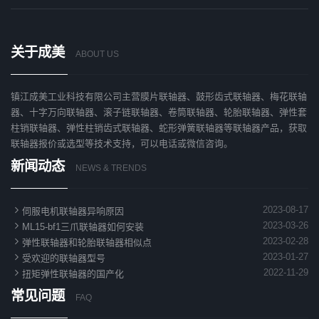
关于成美
ABOUT US
镇江成美工业科技有限公司主营膜片联轴器、鼓形齿式联轴器、梅花联轴
器、十字万向联轴器、滚子链联轴器、卷筒联轴器、轮胎联轴器、弹性套
柱销联轴器、弹性柱销齿式联轴器、蛇形弹簧联轴器等联轴器产品，获取
联轴器报价或选型等技术支持，可以电话或微信咨询。
新闻动态
NEWS & TRENDS

2023-08-17
伺服电机联轴器异响原因

2023-03-26
ML15-bf1三爪联轴器如何安装

2023-02-28
弹性联轴器和轮胎联轴器相似点

2023-01-27
受欢迎的联轴器型号

2022-11-29
扭矩弹性联轴器的国产化
常见问题
FAQ