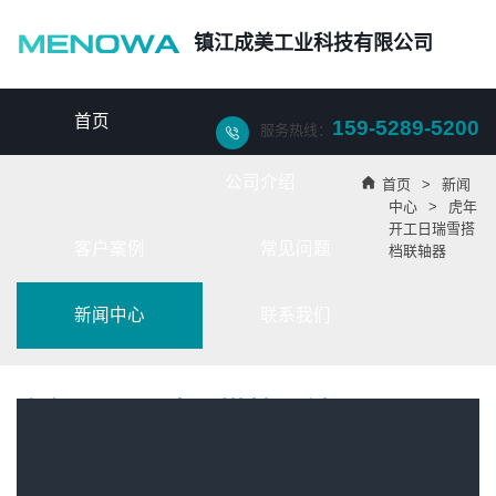
镇江成美工业科技有限公司
首页
159-5289-5200
服务热线：

公司介绍

首页
>
新闻
中心
>
虎年
开工日瑞雪搭
客户案例
常见问题
档联轴器
新闻中心
联系我们
虎年开工日瑞雪搭档联轴器
虎年开工之日，镇江迎来了一场大雪，俗语说瑞雪兆丰年，虎年的
联轴器
和瑞雪好配。成美工业科技是一家专业从事联轴器传动轴产品的企业，为