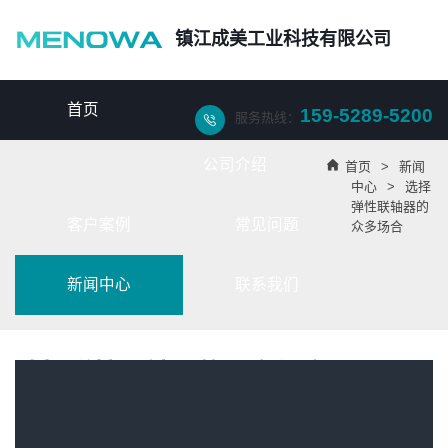
镇江成美工业科技有限公司
首页
159-5289-5200
服务热线：

公司介绍

首页
>
新闻
中心
>
选择
弹性联轴器的
客户案例
常见问题
众多场合
新闻中心
联系我们
选择弹性联轴器的众多场合
成美工业科技是一家为客户提供
联轴器
的企业，为客户源源不断带来高效
益和低成本的联轴器成本，今天我们就
弹性联轴器
的弹性体的选择做解