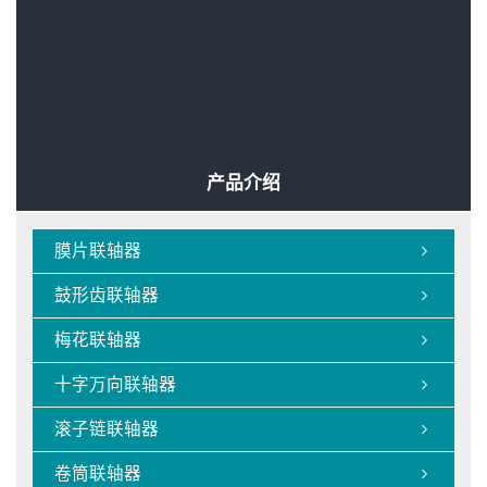

弹性联轴器和轮胎联轴器相似点

受欢迎的联轴器型号

梅花联轴器的类型和高效承载能力的介绍

扭矩弹性联轴器的国产化

弹性联轴器的弹性体作用

新款2021不锈钢卷筒联轴器

弹性联轴器是一款常用的产品
产品介绍
膜片联轴器

鼓形齿联轴器

梅花联轴器

十字万向联轴器

滚子链联轴器

卷筒联轴器
