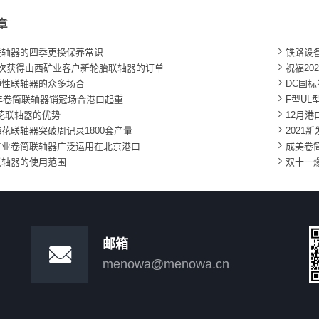
章

联轴器的四季更换保养常识
铁路设

再次获得山西矿业客户新轮胎联轴器的订单
祝福20

弹性联轴器的众多场合
DC国

1年卷筒联轴器销冠场合港口起重
F型U

花联轴器的优势
12月

花联轴器突破周记录1800套产量
2021

工业卷筒联轴器广泛运用在北京港口
成美卷

联轴器的使用范围
双十一
邮箱

menowa@menowa.cn