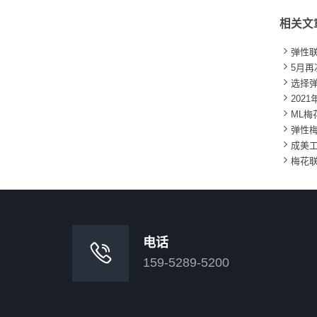
相关文

弹性

5月

选择

202

ML梅

弹性梅

成美

梅花
电话

159-5289-5200