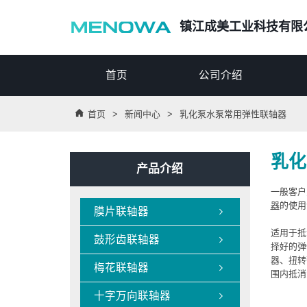
镇江成美工业科技有限
首页
公司介绍

首页
>
新闻中心
>
乳化泵水泵常用弹性联轴器
乳化
产品介绍
一般客户
器
的使用
膜片联轴器

适用于抵
鼓形齿联轴器

择好的弹
器、扭转
梅花联轴器

围内抵消
十字万向联轴器
