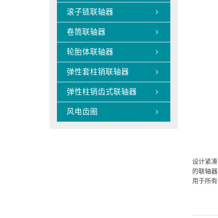
滚子链联轴器

卷筒联轴器

轮胎体联轴器

弹性套柱销联轴器

弹性柱销齿式联轴器

风电齿圈

设计紧凑
的联轴器
用于所有