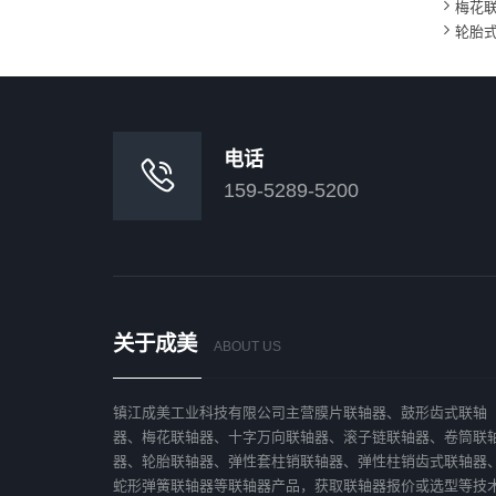

梅花

轮胎式
电话

159-5289-5200
关于成美
ABOUT US
镇江成美工业科技有限公司主营膜片联轴器、鼓形齿式联轴
器、梅花联轴器、十字万向联轴器、滚子链联轴器、卷筒联
器、轮胎联轴器、弹性套柱销联轴器、弹性柱销齿式联轴器
蛇形弹簧联轴器等联轴器产品，获取联轴器报价或选型等技