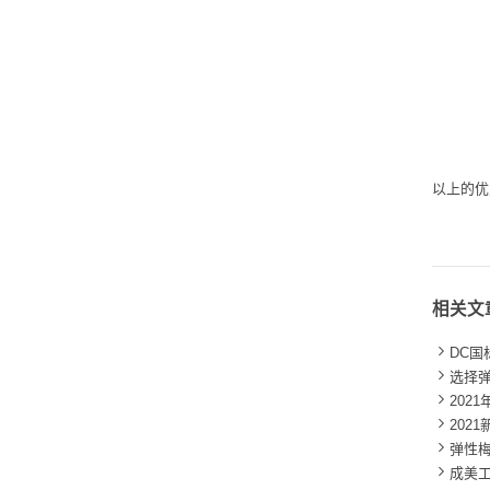
以上的优
相关文

DC国

选择

202

202

弹性梅

成美