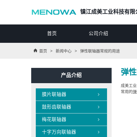
镇江成美工业科技有限
首页
公司介绍

首页
>
新闻中心
>
弹性联轴器常规的用途
弹性
产品介绍
成美工业
常用的
弹
膜片联轴器

鼓形齿联轴器

梅花联轴器

十字万向联轴器
