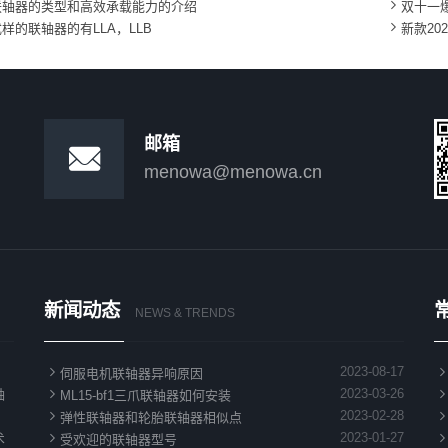

联轴器的类型和高效承载能力的介绍
双十一

样的联轴器的有LLA，LLB
新款20
邮箱

menowa@menowa.cn
新闻动态
NEWS & TRENDS

2023-08-17
伺服电机联轴器异响原因

2023-03-26
轴
ML15-bf1三爪联轴器如何安装

2023-02-28
、
弹性联轴器和轮胎联轴器相似点

2023-01-27
术
受欢迎的联轴器型号