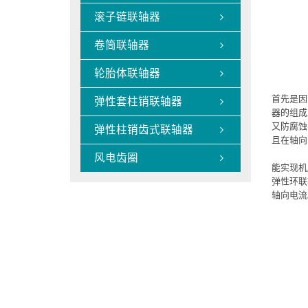
滚子链联轴器

卷筒联轴器

轮胎体联轴器

首先是因
弹性套柱销联轴器

器的组成
又防腐蚀
弹性柱销齿式联轴器

且在轴向
风电齿圈

能实现机
弹性环联
轴向电流