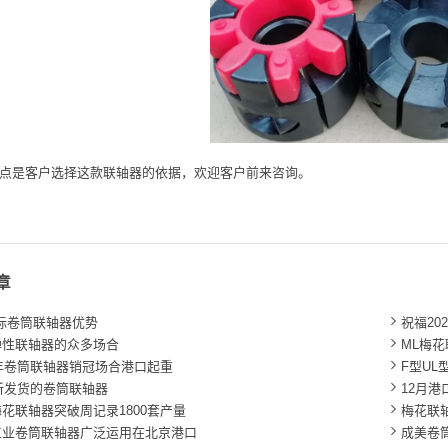
点是客户选择这款联轴器的依据，欢迎客户前来咨询。
章

标卷筒联轴器优势
祝福20

弹性联轴器的众多场合
ML梅

1年卷筒联轴器销冠场合港口起重
F型U

1新发货的卷筒联轴器
12月

花联轴器突破周记录1800套产量
梅花联

工业卷筒联轴器广泛运用在北京港口
成美卷