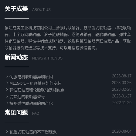
关于成美
ABOUT US
镇江成美工业科技有限公司主营膜片联轴器、鼓形齿式联轴器、梅花联轴
器、十字万向联轴器、滚子链联轴器、卷筒联轴器、轮胎联轴器、弹性套
柱销联轴器、弹性柱销齿式联轴器、蛇形弹簧联轴器等联轴器产品，获取
联轴器报价或选型等技术支持，可以电话或微信咨询。
新闻动态
NEWS & TRENDS

2023-08-17
伺服电机联轴器异响原因

2023-03-26
ML15-bf1三爪联轴器如何安装

2023-02-28
弹性联轴器和轮胎联轴器相似点

2023-01-27
受欢迎的联轴器型号

2022-11-29
扭矩弹性联轴器的国产化
常见问题
FAQ

2020-08-04
轮胎式联轴器的不平衡现象