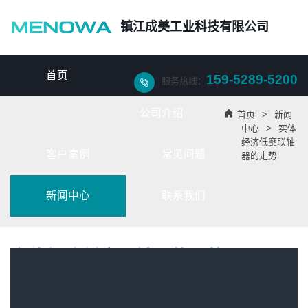
镇江成美工业科技有限公司
首页
159-5289-5200
服务热线：

公司介绍

首页
>
新闻
中心
>
实体
经济低靡联轴
客户案例
常见问题
器的走势
新闻中心
联系我们
实体经济低靡联轴器的走势
当前的实体经济的发展遭遇瓶颈，社会上有太多的民营中小微企业举步维
艰，有的甚至是关门倒闭。
联轴器
行业也是其中之一，那么未来是实体经