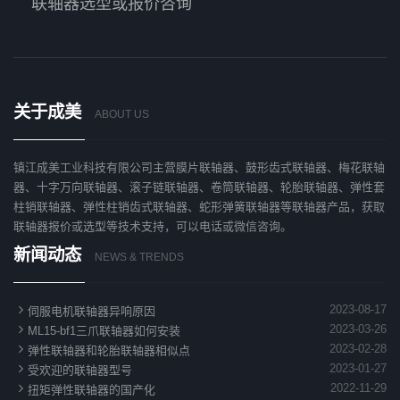
联轴器选型或报价咨询
关于成美
ABOUT US
镇江成美工业科技有限公司主营膜片联轴器、鼓形齿式联轴器、梅花联轴
器、十字万向联轴器、滚子链联轴器、卷筒联轴器、轮胎联轴器、弹性套
柱销联轴器、弹性柱销齿式联轴器、蛇形弹簧联轴器等联轴器产品，获取
联轴器报价或选型等技术支持，可以电话或微信咨询。
新闻动态
NEWS & TRENDS

2023-08-17
伺服电机联轴器异响原因

2023-03-26
ML15-bf1三爪联轴器如何安装

2023-02-28
弹性联轴器和轮胎联轴器相似点

2023-01-27
受欢迎的联轴器型号

2022-11-29
扭矩弹性联轴器的国产化