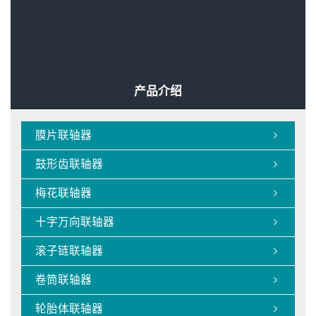

轮胎联轴器的轮胎体什么材质

五一假结束，喜提梅花联轴器订单

泵用弹性联轴器选型的特点

弹性联轴器的使用优势

联轴器的经典型号
产品介绍
膜片联轴器

鼓形齿联轴器

梅花联轴器

十字万向联轴器

滚子链联轴器

卷筒联轴器

轮胎体联轴器
